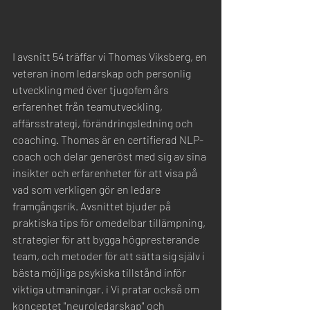
I avsnitt 54 träffar vi 
Thomas Viksberg
, en 
veteran inom ledarskap och personlig 
utveckling med över tjugofem års 
erfarenhet från teamutveckling, 
affärsstrategi, förändringsledning och 
coaching. Thomas är en certifierad NLP-
coach och delar generöst med sig av sina 
insikter och erfarenheter för att visa på 
vad som verkligen gör en ledare 
framgångsrik. Avsnittet bjuder på 
praktiska tips för omedelbar tillämpning, 
strategier för att bygga högpresterande 
team, och metoder för att sätta sig själv i 
bästa möjliga psykiska tillstånd inför 
viktiga utmaningar. i Vi pratar också om 
konceptet "neuroledarskap" och 