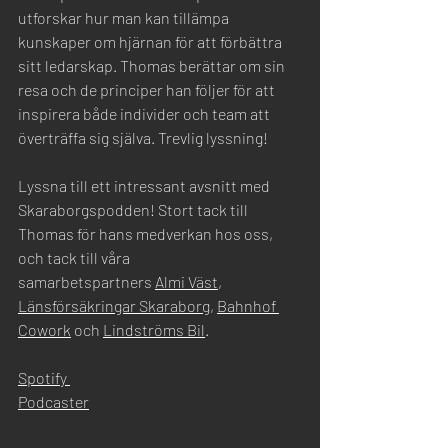
utforskar hur man kan tillämpa 
kunskaper om hjärnan för att förbättra 
sitt ledarskap. Thomas berättar om sin 
resa och de principer han följer för att 
inspirera både individer och team att 
överträffa sig själva. Trevlig lyssning!
Lyssna till ett intressant avsnitt med 
Skaraborgspodden! Stort tack till 
Thomas
 för hans medverkan hos oss, 
och tack till våra 
samarbetspartners 
Almi Väst
, 
Länsförsäkringar Skaraborg
, 
Bahnhof 
Cowork
 och 
Lindströms Bil
.
Spotify 
Podcaster