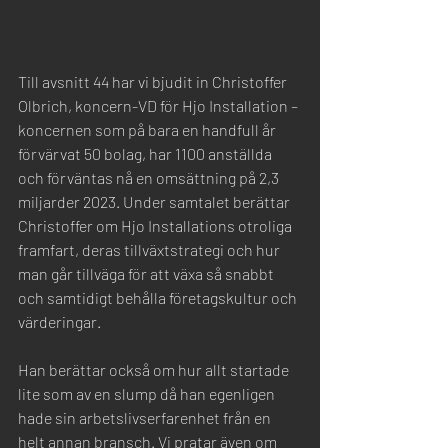
Till avsnitt 44 har vi bjudit in Christoffer 
Olbrich, koncern-VD för Hjo Installation – 
koncernen som på bara en handfull år 
förvärvat 50 bolag, har 1100 anställda 
och förväntas nå en omsättning på 2,3 
miljarder 2023. Under samtalet berättar 
Christoffer om Hjo Installations otroliga 
framfart, deras tillväxtstrategi och hur 
man går tillväga för att växa så snabbt 
och samtidigt behålla företagskultur och 
värderingar.
Han berättar också om hur allt startade 
lite som av en slump då han egenligen 
hade sin arbetslivserfarenhet från en 
helt annan bransch. Vi pratar även om 