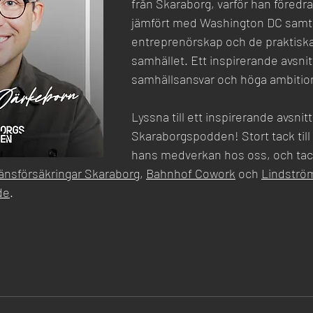
från Skaraborg, varför han föredrar
jämfört med Washington DC samt 
entreprenörskap och de praktiska
samhället. Ett inspirerande avsni
samhällsansvar och höga ambitio
Lyssna till ett inspirerande avsnit
Skaraborgspodden! Stort tack till 
hans medverkan hos oss, och tack 
änsförsäkringar Skaraborg
, 
Bahnhof Cowork
 och 
Lindströ
de
.