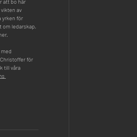
 att bo här 
vikten av 
 yrken för 
tt om ledarskap, 
ner.
t med 
Christoffer för 
till våra 
ms 