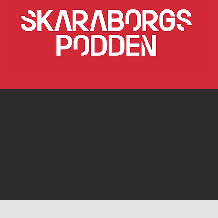
77. Familjeföretaget som idag
76. M
är ett miljardbolag -
Kons
Lindströms bil VD Ulf
Som 
Lindström
ITUNES
SPOTIFY
YOUTUBE