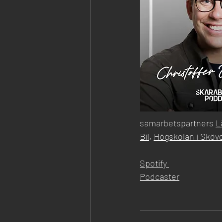
samarbetspartners 
L
Bil
, 
Högskolan i Sköv
Spotify 
Podcaster